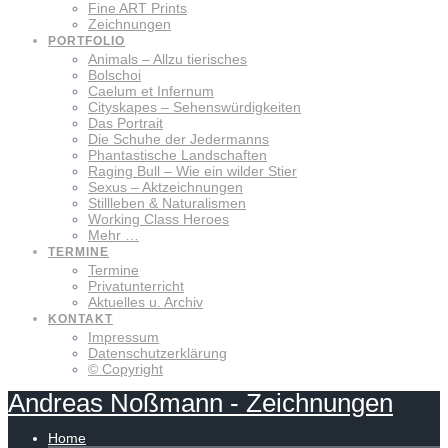
Fine ART Prints
Zeichnungen
PORTFOLIO
Animals – Allzu tierisches
Bolschoi
Caelum et Infernum
Cityskapes – Sehenswürdigkeiten
Das Portrait
Die Schuhe der Jedermanns
Phantastische Landschaften
Raging Bull – Wie ein wilder Stier
Sexus – Aktzeichnungen
Stillleben & Naturalismen
Working Class Heroes
Mehr …
TERMINE
Termine
Privatunterricht
Aktuelles u. Archiv
KONTAKT
Impressum
Datenschutzerklärung
© Copyright
Andreas
Noßmann
-
Zeichnungen
Home