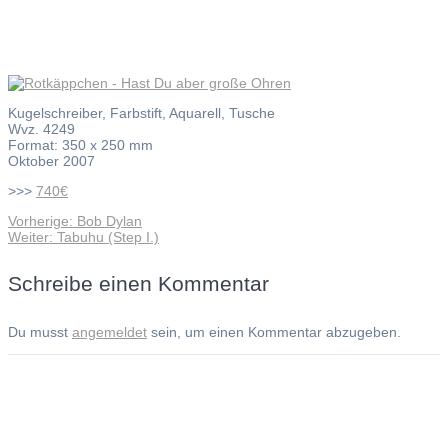
Kugelschreiber, Farbstift, Aquarell, Tusche
Wvz. 4249
Format: 350 x 250 mm
Oktober 2007
>>>
740€
Vorheriger
Vorherige:
Bob Dylan
Beitragsnavigation
Nächster
Beitrag:
Weiter:
Tabuhu (Step I.)
Beitrag:
Schreibe einen Kommentar
Du musst
angemeldet
sein, um einen Kommentar abzugeben.
Andreas Noßmann - Zeichnungen
Seiteninformationen