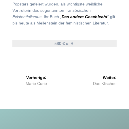
Popstars gefeiert wurden, als wichtigste weibliche
Vertreterin des sogenannten französischen
Existentialismus
. Ihr Buch „
Das andere Geschlecht
“ gilt
bis heute als Meilenstein der feministischen Literatur.
580 € o. R.
Beitragsnavigation
Vorherige:
Weiter:
Vorheriger
Nächster
Marie Curie
Das Klischee
Beitrag:
Beitrag: