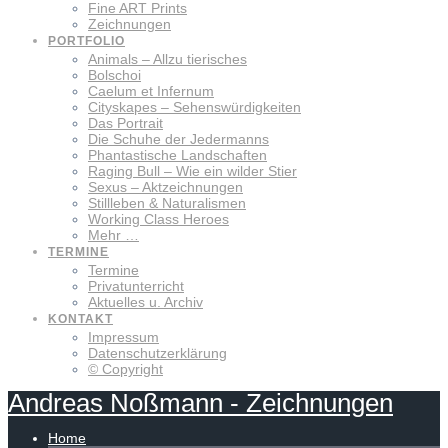
Fine ART Prints
Zeichnungen
PORTFOLIO
Animals – Allzu tierisches
Bolschoi
Caelum et Infernum
Cityskapes – Sehenswürdigkeiten
Das Portrait
Die Schuhe der Jedermanns
Phantastische Landschaften
Raging Bull – Wie ein wilder Stier
Sexus – Aktzeichnungen
Stillleben & Naturalismen
Working Class Heroes
Mehr …
TERMINE
Termine
Privatunterricht
Aktuelles u. Archiv
KONTAKT
Impressum
Datenschutzerklärung
© Copyright
Andreas
Noßmann
-
Zeichnungen
Home