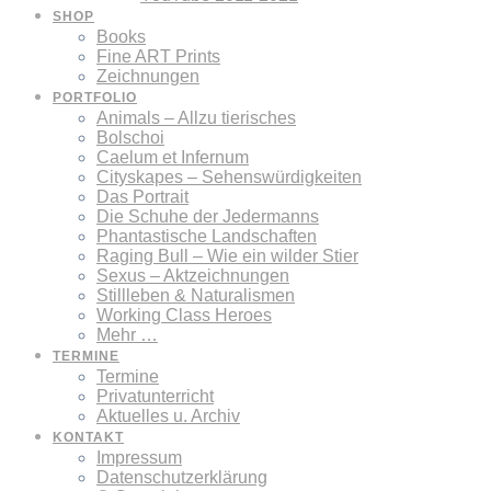
SHOP
Books
Fine ART Prints
Zeichnungen
PORTFOLIO
Animals – Allzu tierisches
Bolschoi
Caelum et Infernum
Cityskapes – Sehenswürdigkeiten
Das Portrait
Die Schuhe der Jedermanns
Phantastische Landschaften
Raging Bull – Wie ein wilder Stier
Sexus – Aktzeichnungen
Stillleben & Naturalismen
Working Class Heroes
Mehr …
TERMINE
Termine
Privatunterricht
Aktuelles u. Archiv
KONTAKT
Impressum
Datenschutzerklärung