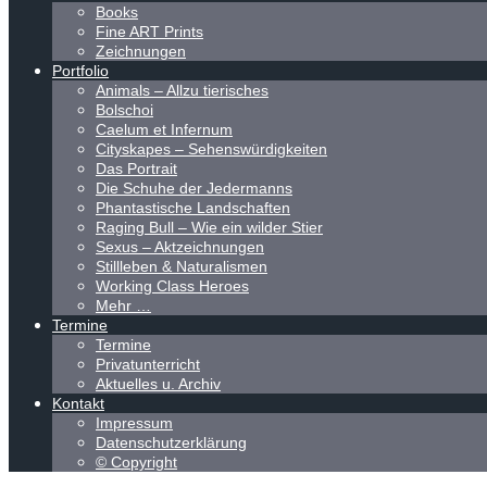
Books
Fine ART Prints
Zeichnungen
Portfolio
Animals – Allzu tierisches
Bolschoi
Caelum et Infernum
Cityskapes – Sehenswürdigkeiten
Das Portrait
Die Schuhe der Jedermanns
Phantastische Landschaften
Raging Bull – Wie ein wilder Stier
Sexus – Aktzeichnungen
Stillleben & Naturalismen
Working Class Heroes
Mehr …
Termine
Termine
Privatunterricht
Aktuelles u. Archiv
Kontakt
Impressum
Datenschutzerklärung
© Copyright