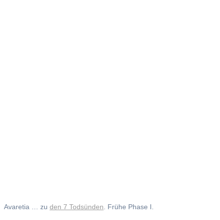
Von
Raffsucht
und Gier
Avaretia … zu
den 7 Todsünden
. Frühe Phase I.