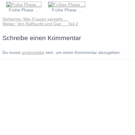
Frühe Phase …
Frühe Phase …
Vorheriger
Vorherige:
Wer Frauen versteht …
Beitragsnavigation
Nächster
Beitrag:
Weiter:
Von Raffsucht und Gier … Teil 2
Beitrag:
Schreibe einen Kommentar
Du musst
angemeldet
sein, um einen Kommentar abzugeben.
Andreas Noßmann - Zeichnungen
Seiteninformationen
Impressum
Datenschutzerklärung
© Copyright
Kontakt
© 2026 Andreas Noßmann - Zeichnungen