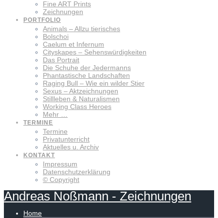
Fine ART Prints
Zeichnungen
PORTFOLIO
Animals – Allzu tierisches
Bolschoi
Caelum et Infernum
Cityskapes – Sehenswürdigkeiten
Das Portrait
Die Schuhe der Jedermanns
Phantastische Landschaften
Raging Bull – Wie ein wilder Stier
Sexus – Aktzeichnungen
Stillleben & Naturalismen
Working Class Heroes
Mehr …
TERMINE
Termine
Privatunterricht
Aktuelles u. Archiv
KONTAKT
Impressum
Datenschutzerklärung
© Copyright
Andreas
Noßmann
-
Zeichnungen
Home