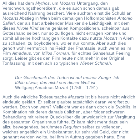
All dies hat dem
Mythos
, um
Mozarts
Untergang, den
Verschwörungstheoretikern, die es auch schon damals gab,
ausreichend Nahrung beschert. Viele suchten einst die Schuld an
Mozarts
Abstieg in Wien beim damaligen Hofkomponisten
Antonio
Salieri
, der als hart arbeitender Musiker die Leichtigkeit, mit dem
dieses
frivole Kind
seine genialen Kompositionen, scheinbar aus
Gotteshand selber, nur so zu flogen, nicht ertragen konnte und
somit all seine hochrangigen Kontakte dazu nutzte
Mozart
in Allem
zu schaden, zu boykottieren, wo er nur konnte. Aber auch dies
gehört wohl vermutlich ins Reich der Phantasie, auch wenn es im
Film
Amadeus
, von
Milos Forman
, für echtes Gänsehaut Feeling
sorgt. Leider gibt es den Film heute nicht mehr in der Original
Tonfassung, mit dem ach so typischen
Wiener Schmäh
.
Der Geschmack des Todes ist auf meiner Zunge. Ich
fühle etwas, das nicht von dieser Welt ist.
Wolfgang Amadeus Mozart (1756 – 1791)
Auch die wirkliche Todesursache
Mozarts
ist bis heute nicht wirklich
eindeutig geklärt. Er selber glaubte tatsächlich daran vergiftet zu
werden. Doch von wem? Vielleicht war es dann doch die Syphilis, in
Kombination mit deren damals üblichen, aber folgenschweren
Behandlung mit reinem Quecksilber die unweigerlich zur Vergiftung
des gesamten Organismus führte. Er kam nicht mehr dazu sein
allzu bewegendes, berühmtes
Requiem
selber zu vollenden,
welches angeblich ein Unbekannter, für sehr viel Geld, der nicht
genannt werden wollte, bei ihm in Auftrag gegeben hatte. Eine