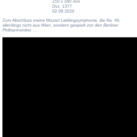
210 x 340 mm
Dvz. 1377
02.08.2020
Zum Abschluss meine Mozart Lieblingsymphonie, die No. 40,
allerdings nicht aus
Wien
, sondern gespielt von den
Berliner
Philharmoniker
…