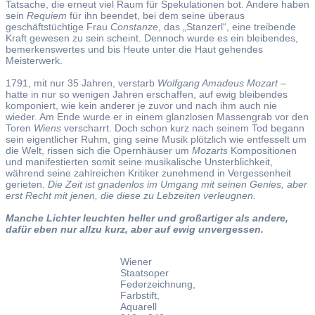
Tatsache, die erneut viel Raum für Spekulationen bot. Andere haben
sein
Requiem
für ihn beendet, bei dem seine überaus
geschäftstüchtige Frau
Constanze
, das „Stanzerl“, eine treibende
Kraft gewesen zu sein scheint. Dennoch wurde es ein bleibendes,
bemerkenswertes und bis Heute unter die Haut gehendes
Meisterwerk.
1791, mit nur 35 Jahren, verstarb
Wolfgang Amadeus Mozart
–
hatte in nur so wenigen Jahren erschaffen, auf ewig bleibendes
komponiert, wie kein anderer je zuvor und nach ihm auch nie
wieder. Am Ende wurde er in einem glanzlosen Massengrab vor den
Toren
Wiens
verscharrt. Doch schon kurz nach seinem Tod begann
sein eigentlicher Ruhm, ging seine Musik plötzlich wie entfesselt um
die Welt, rissen sich die Opernhäuser um
Mozarts
Kompositionen
und manifestierten somit seine musikalische Unsterblichkeit,
während seine zahlreichen Kritiker zunehmend in Vergessenheit
gerieten.
Die Zeit ist gnadenlos im Umgang mit seinen Genies, aber
erst Recht mit jenen, die diese zu Lebzeiten verleugnen.
Manche Lichter leuchten heller und großartiger als andere,
dafür eben nur allzu kurz, aber auf ewig unvergessen.
Wiener
Staatsoper
Federzeichnung,
Farbstift,
Aquarell