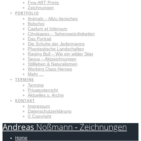
Fine ART Prints
Zeichnungen
PORTFOLIO
Animals – Allzu tierisches
Bolschoi
Caelum et Infernum
Cityskapes – Sehenswürdigkeiten
Das Portrait
Die Schuhe der Jedermanns
Phantastische Landschaften
Raging Bull – Wie ein wilder Stier
Sexus – Aktzeichnungen
Stillleben & Naturalismen
Working Class Heroes
Mehr …
TERMINE
Termine
Privatunterricht
Aktuelles u. Archiv
KONTAKT
Impressum
Datenschutzerklärung
© Copyright
Andreas
Noßmann
-
Zeichnungen
Home