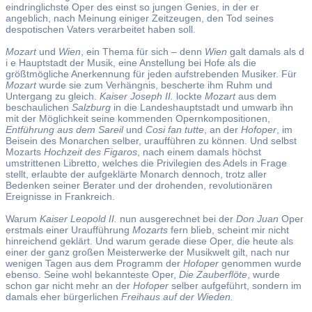
eindringlichste Oper des einst so jungen Genies, in der er
angeblich, nach Meinung einiger Zeitzeugen, den Tod seines
despotischen Vaters verarbeitet haben soll.
Mozart
und
Wien
, ein Thema für sich – denn
Wien
galt damals als d
i e Hauptstadt der Musik, eine Anstellung bei Hofe als die
größtmögliche Anerkennung für jeden aufstrebenden Musiker. Für
Mozart
wurde sie zum Verhängnis, bescherte ihm Ruhm und
Untergang zu gleich.
Kaiser Joseph II.
lockte
Mozart
aus dem
beschaulichen
Salzburg
in die Landeshauptstadt und umwarb ihn
mit der Möglichkeit seine kommenden Opernkompositionen,
Entführung aus dem Sareil
und
Cosi fan tutte
, an der
Hofoper
, im
Beisein des Monarchen selber, uraufführen zu können. Und selbst
Mozarts
Hochzeit des Figaros
, nach einem damals höchst
umstrittenen Libretto, welches die Privilegien des Adels in Frage
stellt, erlaubte der aufgeklärte Monarch dennoch, trotz aller
Bedenken seiner Berater und der drohenden, revolutionären
Ereignisse in Frankreich.
Warum
Kaiser Leopold II.
nun ausgerechnet bei der
Don Juan
Oper
erstmals einer Uraufführung
Mozarts
fern blieb, scheint mir nicht
hinreichend geklärt. Und warum gerade diese Oper, die heute als
einer der ganz großen Meisterwerke der Musikwelt gilt, nach nur
wenigen Tagen aus dem Programm der
Hofoper
genommen wurde
ebenso. Seine wohl bekannteste Oper,
Die Zauberflöte
, wurde
schon gar nicht mehr an der
Hofoper
selber aufgeführt, sondern im
damals eher bürgerlichen
Freihaus auf der Wieden.