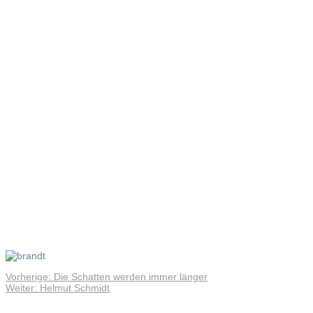
Willy
Brandt
Vorheriger
Vorherige:
Die Schatten werden immer länger
Beitragsnavigation
Nächster
Beitrag:
Weiter:
Helmut Schmidt
Beitrag: