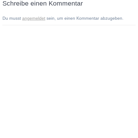
Schreibe einen Kommentar
Du musst
angemeldet
sein, um einen Kommentar abzugeben.
Andreas Noßmann - Zeichnungen
Seiteninformationen
Impressum
Datenschutzerklärung
© Copyright
Kontakt
© 2026 Andreas Noßmann - Zeichnungen
Seminare: