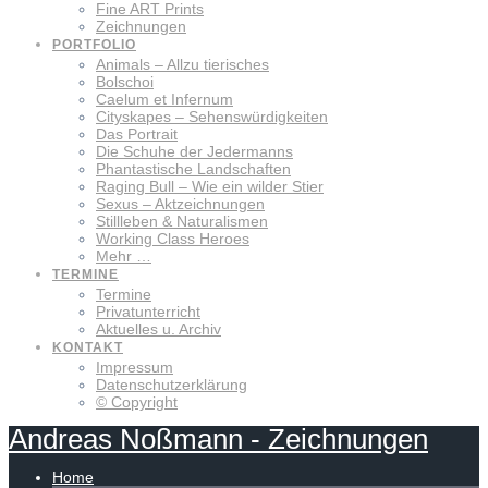
Fine ART Prints
Zeichnungen
PORTFOLIO
Animals – Allzu tierisches
Bolschoi
Caelum et Infernum
Cityskapes – Sehenswürdigkeiten
Das Portrait
Die Schuhe der Jedermanns
Phantastische Landschaften
Raging Bull – Wie ein wilder Stier
Sexus – Aktzeichnungen
Stillleben & Naturalismen
Working Class Heroes
Mehr …
TERMINE
Termine
Privatunterricht
Aktuelles u. Archiv
KONTAKT
Impressum
Datenschutzerklärung
© Copyright
Andreas
Noßmann
-
Zeichnungen
Home