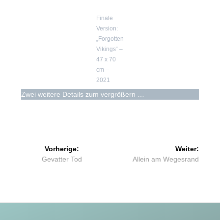
Finale
Version:
„Forgotten
Vikings“ –
47 x 70
cm –
2021
Zwei weitere Details zum vergrößern …
Beitragsnavigation
Vorherige:
Weiter:
Vorheriger
Nächster
Gevatter Tod
Allein am Wegesrand
Beitrag:
Beitrag: