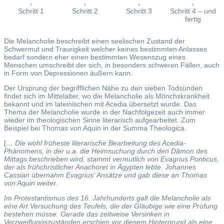
Schritt 1
Schritt 2
Schritt 3
Schritt 4 – und
fertig
Die Melancholie beschreibt einen seelischen Zustand der
Schwermut und Traurigkeit welcher keines bestimmten Anlasses
bedarf sondern eher einen bestimmten Wesenszug eines
Menschen umschreibt der sich, in besonders schweren Fällen, auch
in Form von Depressionen äußern kann.
Der Ursprung der begrifflichen Nähe zu den sieben Todsünden
findet sich im Mittelalter, wo die Melancholie als Mönchskrankheit
bekannt und im lateinischen mit Acedia übersetzt wurde. Das
Thema der Melancholie wurde in der Nachfolgezeit auch immer
wieder im theologischen Sinne literarisch aufgearbeitet. Zum
Beispiel bei Thomas von Aquin in der Summa Theologica.
[
… Die wohl früheste literarische Bearbeitung des Acedia-
Phänomens, in der u.a. die Heimsuchung durch den Dämon des
Mittags beschrieben wird, stammt vermutlich von Evagrius Ponticus,
der als frühchristlicher Anachoret in Ägypten lebte. Johannes
Cassian übernahm Evagrius‘ Ansätze und gab diese an Thomas
von Aquin weiter.
Im Protestantismus des 16. Jahrhunderts galt die Melancholie als
eine Art Versuchung des Teufels, die der Gläubige wie eine Prüfung
bestehen müsse. Gerade das zeitweise Versinken in
Verzweiflungszuständen erschien vor diesem Hintergrund als eine