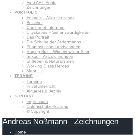
Fine ART Prints
Zeichnungen
PORTFOLIO
Animals – Allzu tierisches
Bolschoi
Caelum et Infernum
Cityskapes – Sehenswürdigkeiten
Das Portrait
Die Schuhe der Jedermanns
Phantastische Landschaften
Raging Bull – Wie ein wilder Stier
Sexus – Aktzeichnungen
Stillleben & Naturalismen
Working Class Heroes
Mehr …
TERMINE
Termine
Privatunterricht
Aktuelles u. Archiv
KONTAKT
Impressum
Datenschutzerklärung
© Copyright
Andreas
Noßmann
-
Zeichnungen
Home