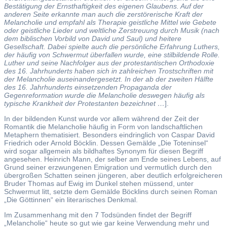
Bestätigung der Ernsthaftigkeit des eigenen Glaubens. Auf der
anderen Seite erkannte man auch die zerstörerische Kraft der
Melancholie und empfahl als Therapie geistliche Mittel wie Gebete
oder geistliche Lieder und weltliche Zerstreuung durch Musik (nach
dem biblischen Vorbild von David und Saul) und heitere
Gesellschaft. Dabei spielte auch die persönliche Erfahrung Luthers,
der häufig von Schwermut überfallen wurde, eine stilbildende Rolle.
Luther und seine Nachfolger aus der protestantischen Orthodoxie
des 16. Jahrhunderts haben sich in zahlreichen Trostschriften mit
der Melancholie auseinandergesetzt. In der ab der zweiten Hälfte
des 16. Jahrhunderts einsetzenden Propaganda der
Gegenreformation wurde die Melancholie deswegen häufig als
typische Krankheit der Protestanten bezeichnet …
].
In der bildenden Kunst wurde vor allem während der Zeit der
Romantik die Melancholie häufig in Form von landschaftlichen
Metaphern thematisiert. Besonders eindringlich von Caspar David
Friedrich oder Arnold Böcklin. Dessen Gemälde „Die Toteninsel“
wird sogar allgemein als bildhaftes Synonym für diesen Begriff
angesehen. Heinrich Mann, der selber am Ende seines Lebens, auf
Grund seiner erzwungenen Emigration und vermutlich durch den
übergroßen Schatten seinen jüngeren, aber deutlich erfolgreicheren
Bruder Thomas auf Ewig im Dunkel stehen müssend, unter
Schwermut litt, setzte dem Gemälde Böcklins durch seinen Roman
„Die Göttinnen“ ein literarisches Denkmal.
Im Zusammenhang mit den 7 Todsünden findet der Begriff
„Melancholie“ heute so gut wie gar keine Verwendung mehr und