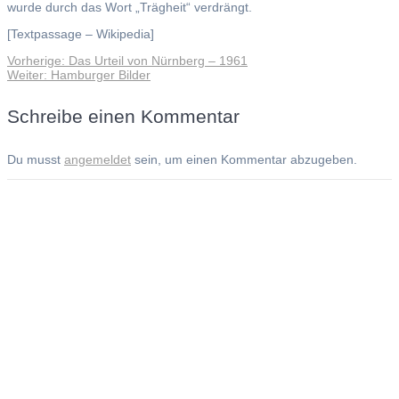
wurde durch das Wort „Trägheit“ verdrängt.
[Textpassage – Wikipedia]
Vorheriger
Vorherige:
Das Urteil von Nürnberg – 1961
Beitragsnavigation
Nächster
Beitrag:
Weiter:
Hamburger Bilder
Beitrag:
Schreibe einen Kommentar
Du musst
angemeldet
sein, um einen Kommentar abzugeben.
Andreas Noßmann - Zeichnungen
Seiteninformationen
Impressum
Datenschutzerklärung
© Copyright
Kontakt
© 2026 Andreas Noßmann - Zeichnungen