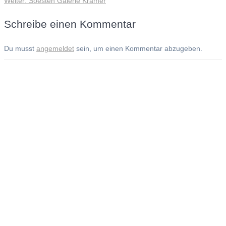
Weiter:
Soesten Galerie Kramer
Beitrag:
Schreibe einen Kommentar
Du musst
angemeldet
sein, um einen Kommentar abzugeben.
Andreas Noßmann - Zeichnungen
Seiteninformationen
Impressum
Datenschutzerklärung
© Copyright
Kontakt
© 2026 Andreas Noßmann - Zeichnungen
Seminare: