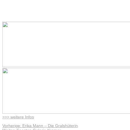
>>> weitere Infos
Vorheriger
Vorherige:
Erika Mann – Die Gralshüterin
Beitragsnavigation
Nächster
Beitrag: