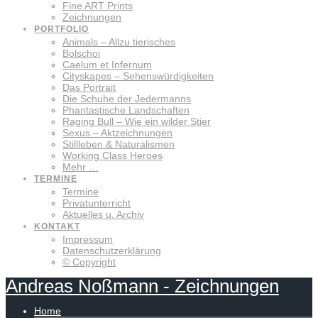
Fine ART Prints
Zeichnungen
PORTFOLIO
Animals – Allzu tierisches
Bolschoi
Caelum et Infernum
Cityskapes – Sehenswürdigkeiten
Das Portrait
Die Schuhe der Jedermanns
Phantastische Landschaften
Raging Bull – Wie ein wilder Stier
Sexus – Aktzeichnungen
Stillleben & Naturalismen
Working Class Heroes
Mehr …
TERMINE
Termine
Privatunterricht
Aktuelles u. Archiv
KONTAKT
Impressum
Datenschutzerklärung
© Copyright
Andreas
Noßmann
-
Zeichnungen
Home