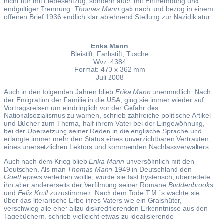
nicht nur mit Liebesentzug, sondern auch mit Entfremdung und
endgültiger Trennung.
Thomas Mann
gab nach und bezog in einem
offenen Brief 1936 endlich klar ablehnend Stellung zur Nazidiktatur.
Erika Mann
Bleistift, Farbstift, Tusche
Wvz. 4384
Format: 470 x 362 mm
Juli 2008
Auch in den folgenden Jahren blieb
Erika Mann
unermüdlich. Nach
der Emigration der Familie in die USA, ging sie immer wieder auf
Vortragsreisen um eindringlich vor der Gefahr des
Nationalsozialismus zu warnen, schrieb zahlreiche politische Artikel
und Bücher zum Thema, half ihrem Vater bei der Eingewöhnung,
bei der Übersetzung seiner Reden in die englische Sprache und
erlangte immer mehr den Status eines unverzichtbaren Vertrauten,
eines unersetzlichen Lektors und kommenden Nachlassverwalters.
Auch nach dem Krieg blieb
Erika Mann
unversöhnlich mit den
Deutschen. Als man
Thomas Mann
1949 in Deutschland den
Goethepreis
verleihen wollte, wurde sie fast hysterisch, überredete
ihn aber andererseits der Verfilmung seiner Romane
Buddenbrooks
und
Felix Krull
zuzustimmen. Nach dem Tode T.M.´s wachte sie
über das literarische Erbe ihres Vaters wie ein Gralshüter,
verschwieg alle eher allzu diskreditierenden Erkenntnisse aus den
Tagebüchern, schrieb vielleicht etwas zu idealisierende