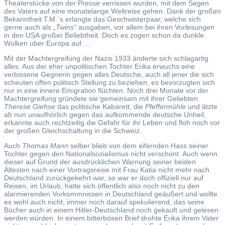
Theaterstücke von der Presse verrissen wurden, mit dem Segen
des Vaters auf eine monatelange Weltreise gehen. Dank der großen
Bekanntheit T.M.´s erlangte das Geschwisterpaar, welche sich
gerne auch als
„Twins“
ausgaben, vor allem bei ihren Vorlesungen
in den USA großer Beliebtheit. Doch es zogen schon da dunkle
Wolken über Europa auf …
Mit der Machtergreifung der Nazis 1933 änderte sich schlagartig
alles. Aus der eher unpolitischen Tochter Erika erwuchs eine
verbissene Gegnerin gegen alles Deutsche, auch all jener die sich
scheuten offen politisch Stellung zu beziehen, es bevorzugten sich
nur in eine innere Emigration flüchten. Noch drei Monate vor der
Machtergreifung gründete sie gemeinsam mit ihrer Geliebten
Therese Giehse
das politische Kabarett, die
Pfeffermühle
und ätzte
ab nun unaufhörlich gegen das aufkommende deutsche Unheil,
erkannte auch rechtzeitig die Gefahr für ihr Leben und floh noch vor
der großen Gleichschaltung in die Schweiz.
Auch
Thomas Mann
selber blieb von dem eifernden Hass seiner
Tochter gegen den Nationalsozialismus nicht verschont. Auch wenn
dieser auf Grund der ausdrücklichen Warnung seiner beiden
Ältesten nach einer Vortragsreise mit Frau Katia nicht mehr nach
Deutschland zurückgekehrt war, so war er doch offiziell nur auf
Reisen, im Urlaub, hatte sich öffentlich also noch nicht zu den
alarmierenden Vorkommnissen in Deutschland geäußert und wollte
es wohl auch nicht, immer noch darauf spekulierend, das seine
Bücher auch in einem Hitler-Deutschland noch gekauft und gelesen
werden würden. In einem bitterbösen Brief drohte Erika ihrem Vater