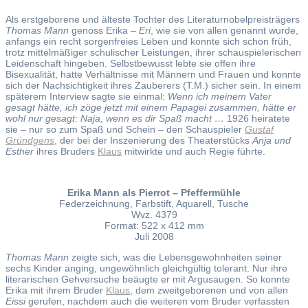
Als erstgeborene und älteste Tochter des Literaturnobelpreisträgers
Thomas Mann
genoss Erika –
Eri
, wie sie von allen genannt wurde,
anfangs ein recht sorgenfreies Leben und konnte sich schon früh,
trotz mittelmäßiger schulischer Leistungen, ihrer schauspielerischen
Leidenschaft hingeben. Selbstbewusst lebte sie offen ihre
Bisexualität, hatte Verhältnisse mit Männern und Frauen und konnte
sich der Nachsichtigkeit ihres Zauberers (T.M.) sicher sein. In einem
späterem Interview sagte sie einmal:
Wenn ich meinem Vater
gesagt hätte, ich zöge jetzt mit einem Papagei zusammen, hätte er
wohl nur gesagt: Naja, wenn es dir Spaß macht …
1926 heiratete
sie – nur so zum Spaß und Schein – den Schauspieler
Gustaf
Gründgens
, der bei der Inszenierung des Theaterstücks
Anja und
Esther
ihres Bruders
Klaus
mitwirkte und auch Regie führte.
Erika Mann als Pierrot – Pfeffermühle
Federzeichnung, Farbstift, Aquarell, Tusche
Wvz. 4379
Format: 522 x 412 mm
Juli 2008
Thomas Mann
zeigte sich, was die Lebensgewohnheiten seiner
sechs Kinder anging, ungewöhnlich gleichgültig tolerant. Nur ihre
literarischen Gehversuche beäugte er mit Argusaugen. So konnte
Erika mit ihrem Bruder
Klaus
, dem zweitgeborenen und von allen
Eissi
gerufen, nachdem auch die weiteren vom Bruder verfassten