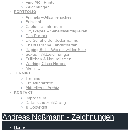
Fine ART Prints
Zeichnungen
PORTFOLIO
Animals – Allzu tierisches
Bolschoi
Caelum et Infernum
Cityskapes – Sehenswürdigkeiten
Das Portrait
Die Schuhe der Jedermanns
Phantastische Landschaften
Raging Bull – Wie ein wilder Stier
Sexus – Aktzeichnungen
Stillleben & Naturalismen
Working Class Heroes
Mehr …
TERMINE
Termine
Privatunterricht
Aktuelles u. Archiv
KONTAKT
Impressum
Datenschutzerklärung
© Copyright
Andreas
Noßmann
-
Zeichnungen
Home