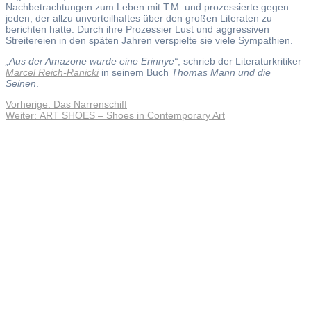
Nachbetrachtungen zum Leben mit T.M. und prozessierte gegen
jeden, der allzu unvorteilhaftes über den großen Literaten zu
berichten hatte. Durch ihre Prozessier Lust und aggressiven
Streitereien in den späten Jahren verspielte sie viele Sympathien.
„Aus der Amazone wurde eine Erinnye“
, schrieb der Literaturkritiker
Marcel Reich-Ranicki
in seinem Buch
Thomas Mann und die
Seinen
.
Vorheriger
Vorherige:
Das Narrenschiff
Beitragsnavigation
Nächster
Beitrag:
Weiter:
ART SHOES – Shoes in Contemporary Art
Beitrag:
Andreas Noßmann - Zeichnungen
Seiteninformationen
Impressum
Datenschutzerklärung
© Copyright
Kontakt
© 2026 Andreas Noßmann - Zeichnungen