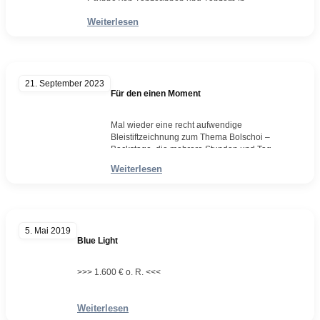
Gruppe von Tänzerinnen und Tänzern in
einem Ballettensemble, die meist in
Weiterlesen
synchronen Formationen auftreten und den
Hintergrund für Solisten oder Hauptfiguren
bilden. Es spielt eine zentrale Rolle für die
Ästhetik und Dramaturgie eines Balletts, da
es Atmosphäre schafft und die Handlung…
21. September 2023
Weiterlesen
Für den einen Moment
Mal wieder eine recht aufwendige
Bleistiftzeichnung zum Thema Bolschoi –
Backstage, die mehrere Stunden und Tage
Arbeit in Anspruch nahm. Erneut wurde hier
Weiterlesen
auf eine intensivere Farbgebung verzichtet
– lediglich zarte Braun- und Gelbtöne,
mittels Aquarell und Farbstift, untermalen
das kontrastreiche Schwarz-Weiß des
Motivs. Mehr muss es dann auch nicht sein.
5. Mai 2019
Bleistift, Farbstift, AquarellWvz.
Blue Light
5357Format:…
Weiterlesen
>>> 1.600 € o. R. <<<
Weiterlesen