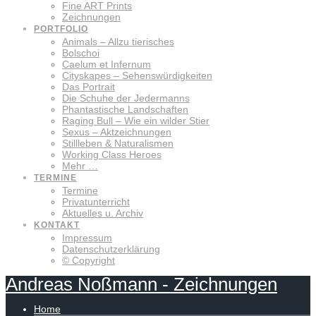
Fine ART Prints
Zeichnungen
PORTFOLIO
Animals – Allzu tierisches
Bolschoi
Caelum et Infernum
Cityskapes – Sehenswürdigkeiten
Das Portrait
Die Schuhe der Jedermanns
Phantastische Landschaften
Raging Bull – Wie ein wilder Stier
Sexus – Aktzeichnungen
Stillleben & Naturalismen
Working Class Heroes
Mehr …
TERMINE
Termine
Privatunterricht
Aktuelles u. Archiv
KONTAKT
Impressum
Datenschutzerklärung
© Copyright
Andreas
Noßmann
-
Zeichnungen
Home