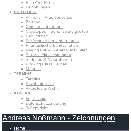
Fine ART Prints
Zeichnungen
PORTFOLIO
Animals – Allzu tierisches
Bolschoi
Caelum et Infernum
Cityskapes – Sehenswürdigkeiten
Das Portrait
Die Schuhe der Jedermanns
Phantastische Landschaften
Raging Bull – Wie ein wilder Stier
Sexus – Aktzeichnungen
Stillleben & Naturalismen
Working Class Heroes
Mehr …
TERMINE
Termine
Privatunterricht
Aktuelles u. Archiv
KONTAKT
Impressum
Datenschutzerklärung
© Copyright
Andreas
Noßmann
-
Zeichnungen
Home