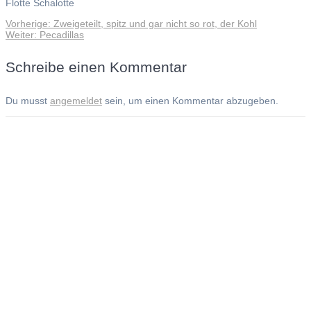
Flotte Schalotte
Vorheriger
Vorherige:
Zweigeteilt, spitz und gar nicht so rot, der Kohl
Beitragsnavigation
Nächster
Beitrag:
Weiter:
Pecadillas
Beitrag:
Schreibe einen Kommentar
Du musst
angemeldet
sein, um einen Kommentar abzugeben.
Andreas Noßmann - Zeichnungen
Seiteninformationen
Impressum
Datenschutzerklärung
© Copyright
Kontakt
© 2026 Andreas Noßmann - Zeichnungen