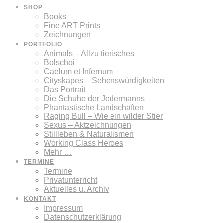
SHOP
Books
Fine ART Prints
Zeichnungen
PORTFOLIO
Animals – Allzu tierisches
Bolschoi
Caelum et Infernum
Cityskapes – Sehenswürdigkeiten
Das Portrait
Die Schuhe der Jedermanns
Phantastische Landschaften
Raging Bull – Wie ein wilder Stier
Sexus – Aktzeichnungen
Stillleben & Naturalismen
Working Class Heroes
Mehr …
TERMINE
Termine
Privatunterricht
Aktuelles u. Archiv
KONTAKT
Impressum
Datenschutzerklärung