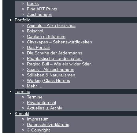
Books
Fine ART Prints
Zeichnungen
Portfolio
Animals – Allzu tierisches
Bolschoi
Caelum et Infernum
Cityskapes – Sehenswürdigkeiten
Das Portrait
Die Schuhe der Jedermanns
Phantastische Landschaften
Raging Bull – Wie ein wilder Stier
Sexus – Aktzeichnungen
Stillleben & Naturalismen
Working Class Heroes
Mehr …
Termine
Termine
Privatunterricht
Aktuelles u. Archiv
Kontakt
Impressum
Datenschutzerklärung
© Copyright