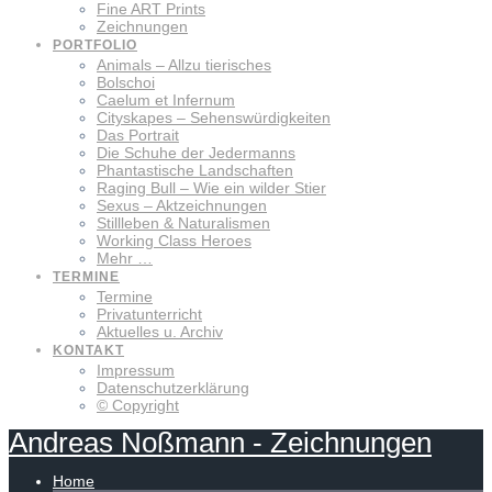
Fine ART Prints
Zeichnungen
PORTFOLIO
Animals – Allzu tierisches
Bolschoi
Caelum et Infernum
Cityskapes – Sehenswürdigkeiten
Das Portrait
Die Schuhe der Jedermanns
Phantastische Landschaften
Raging Bull – Wie ein wilder Stier
Sexus – Aktzeichnungen
Stillleben & Naturalismen
Working Class Heroes
Mehr …
TERMINE
Termine
Privatunterricht
Aktuelles u. Archiv
KONTAKT
Impressum
Datenschutzerklärung
© Copyright
Andreas
Noßmann
-
Zeichnungen
Home