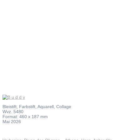
B u d d y
Bleistift, Farbstift, Aquarell, Collage
Wvz. 5480
Format: 460 x 187 mm
Mai 2026
Vorheriger