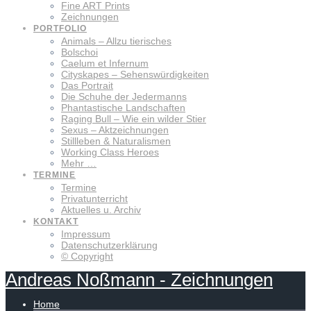
Fine ART Prints
Zeichnungen
PORTFOLIO
Animals – Allzu tierisches
Bolschoi
Caelum et Infernum
Cityskapes – Sehenswürdigkeiten
Das Portrait
Die Schuhe der Jedermanns
Phantastische Landschaften
Raging Bull – Wie ein wilder Stier
Sexus – Aktzeichnungen
Stillleben & Naturalismen
Working Class Heroes
Mehr …
TERMINE
Termine
Privatunterricht
Aktuelles u. Archiv
KONTAKT
Impressum
Datenschutzerklärung
© Copyright
Andreas
Noßmann
-
Zeichnungen
Home