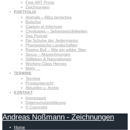
Fine ART Prints
Zeichnungen
PORTFOLIO
Animals – Allzu tierisches
Bolschoi
Caelum et Infernum
Cityskapes – Sehenswürdigkeiten
Das Portrait
Die Schuhe der Jedermanns
Phantastische Landschaften
Raging Bull – Wie ein wilder Stier
Sexus – Aktzeichnungen
Stillleben & Naturalismen
Working Class Heroes
Mehr …
TERMINE
Termine
Privatunterricht
Aktuelles u. Archiv
KONTAKT
Impressum
Datenschutzerklärung
© Copyright
Andreas
Noßmann
-
Zeichnungen
Home