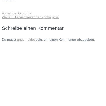
Vorheriger
Vorherige:
G o o f y
Beitragsnavigation
Nächster
Beitrag:
Weiter:
Die vier Reiter der Apokalypse
Beitrag:
Schreibe einen Kommentar
Du musst
angemeldet
sein, um einen Kommentar abzugeben.
Andreas Noßmann - Zeichnungen
Seiteninformationen
Impressum
Datenschutzerklärung
© Copyright
Kontakt
© 2026 Andreas Noßmann - Zeichnungen