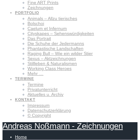
Fine ART Prints
Zeichnungen
PORTFOLIO
Animals – Allzu tierisches
Bolschoi
Caelum et Infernum
Cityskapes – Sehenswürdigkeiten
Das Portrait
Die Schuhe der Jedermanns
Phantastische Landschaften
Raging Bull – Wie ein wilder Stier
Sexus – Aktzeichnungen
Stillleben & Naturalismen
Working Class Heroes
Mehr …
TERMINE
Termine
Privatunterricht
Aktuelles u. Archiv
KONTAKT
Impressum
Datenschutzerklärung
© Copyright
Andreas
Noßmann
-
Zeichnungen
Home