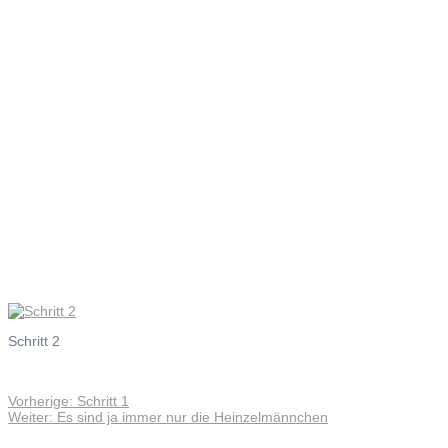
Schritt 2
Schritt 2
Vorheriger
Vorherige:
Schritt 1
Beitragsnavigation
Nächster
Beitrag:
Weiter:
Es sind ja immer nur die Heinzelmännchen
Beitrag: