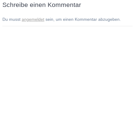
Schreibe einen Kommentar
Du musst
angemeldet
sein, um einen Kommentar abzugeben.
Andreas Noßmann - Zeichnungen
Seiteninformationen
Impressum
Datenschutzerklärung
© Copyright
Kontakt
© 2026 Andreas Noßmann - Zeichnungen
Seminare: