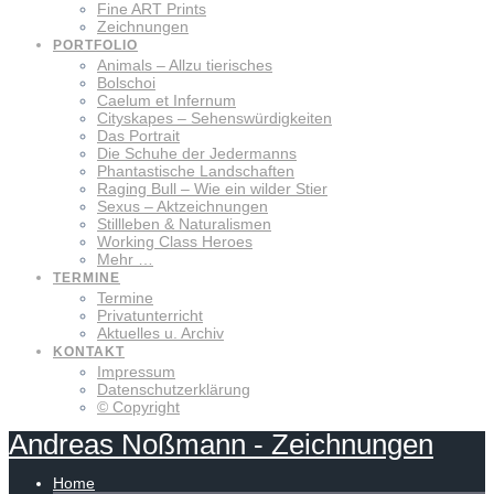
Fine ART Prints
Zeichnungen
PORTFOLIO
Animals – Allzu tierisches
Bolschoi
Caelum et Infernum
Cityskapes – Sehenswürdigkeiten
Das Portrait
Die Schuhe der Jedermanns
Phantastische Landschaften
Raging Bull – Wie ein wilder Stier
Sexus – Aktzeichnungen
Stillleben & Naturalismen
Working Class Heroes
Mehr …
TERMINE
Termine
Privatunterricht
Aktuelles u. Archiv
KONTAKT
Impressum
Datenschutzerklärung
© Copyright
Andreas
Noßmann
-
Zeichnungen
Home