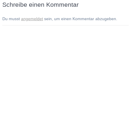
Schreibe einen Kommentar
Du musst
angemeldet
sein, um einen Kommentar abzugeben.
Andreas Noßmann - Zeichnungen
Seiteninformationen
Impressum
Datenschutzerklärung
© Copyright
Kontakt
© 2026 Andreas Noßmann - Zeichnungen
Seminare: