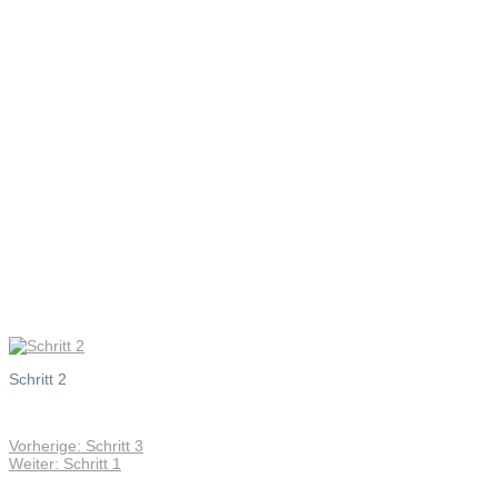
Schritt 2
Schritt 2
Vorheriger
Vorherige:
Schritt 3
Beitragsnavigation
Nächster
Beitrag:
Weiter:
Schritt 1
Beitrag: