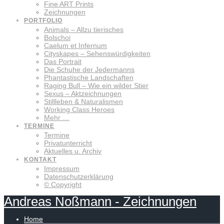
Fine ART Prints
Zeichnungen
PORTFOLIO
Animals – Allzu tierisches
Bolschoi
Caelum et Infernum
Cityskapes – Sehenswürdigkeiten
Das Portrait
Die Schuhe der Jedermanns
Phantastische Landschaften
Raging Bull – Wie ein wilder Stier
Sexus – Aktzeichnungen
Stillleben & Naturalismen
Working Class Heroes
Mehr …
TERMINE
Termine
Privatunterricht
Aktuelles u. Archiv
KONTAKT
Impressum
Datenschutzerklärung
© Copyright
Andreas
Noßmann
-
Zeichnungen
Home