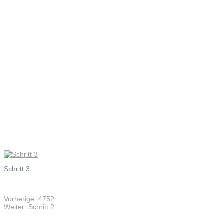
Schritt 3
Schritt 3
Vorheriger
Vorherige:
4752
Beitragsnavigation
Nächster
Beitrag:
Weiter:
Schritt 2
Beitrag: