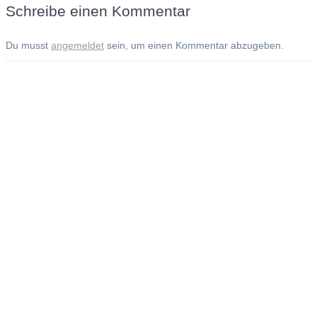
Schreibe einen Kommentar
Du musst
angemeldet
sein, um einen Kommentar abzugeben.
Andreas Noßmann - Zeichnungen
Seiteninformationen
Impressum
Datenschutzerklärung
© Copyright
Kontakt
© 2026 Andreas Noßmann - Zeichnungen
Seminare: