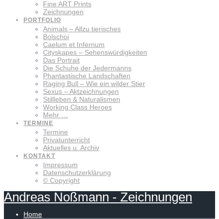
Fine ART Prints
Zeichnungen
PORTFOLIO
Animals – Allzu tierisches
Bolschoi
Caelum et Infernum
Cityskapes – Sehenswürdigkeiten
Das Portrait
Die Schuhe der Jedermanns
Phantastische Landschaften
Raging Bull – Wie ein wilder Stier
Sexus – Aktzeichnungen
Stillleben & Naturalismen
Working Class Heroes
Mehr …
TERMINE
Termine
Privatunterricht
Aktuelles u. Archiv
KONTAKT
Impressum
Datenschutzerklärung
© Copyright
Andreas
Noßmann
-
Zeichnungen
Home