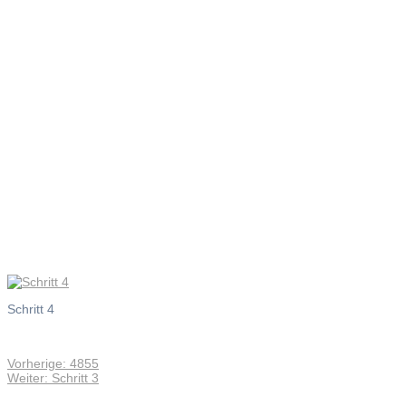
Schritt 4
Schritt 4
Vorheriger
Vorherige:
4855
Beitragsnavigation
Nächster
Beitrag:
Weiter:
Schritt 3
Beitrag: