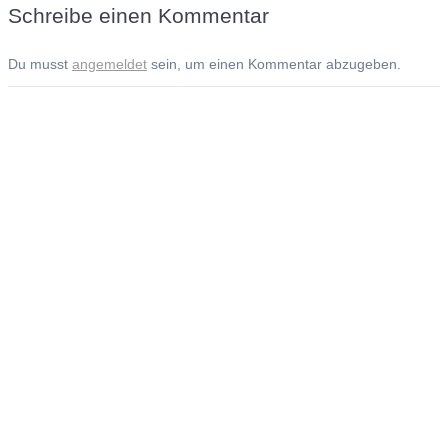
Schreibe einen Kommentar
Du musst
angemeldet
sein, um einen Kommentar abzugeben.
Andreas Noßmann - Zeichnungen
Seiteninformationen
Impressum
Datenschutzerklärung
© Copyright
Kontakt
© 2026 Andreas Noßmann - Zeichnungen
Seminare: