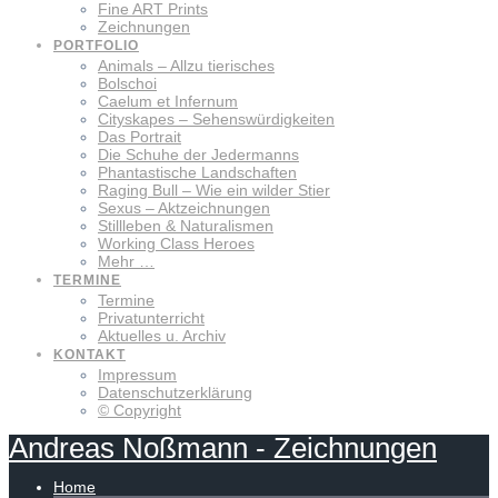
Fine ART Prints
Zeichnungen
PORTFOLIO
Animals – Allzu tierisches
Bolschoi
Caelum et Infernum
Cityskapes – Sehenswürdigkeiten
Das Portrait
Die Schuhe der Jedermanns
Phantastische Landschaften
Raging Bull – Wie ein wilder Stier
Sexus – Aktzeichnungen
Stillleben & Naturalismen
Working Class Heroes
Mehr …
TERMINE
Termine
Privatunterricht
Aktuelles u. Archiv
KONTAKT
Impressum
Datenschutzerklärung
© Copyright
Andreas
Noßmann
-
Zeichnungen
Home