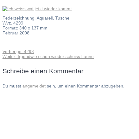
Federzeichnung, Aquarell, Tusche
Wvz. 4299
Format: 340 x 137 mm
Februar 2008
Vorheriger
Vorherige:
4298
Beitragsnavigation
Nächster
Beitrag:
Weiter:
Irgendwie schon wieder scheiss Laune
Beitrag:
Schreibe einen Kommentar
Du musst
angemeldet
sein, um einen Kommentar abzugeben.
Andreas Noßmann - Zeichnungen
Seiteninformationen
Impressum
Datenschutzerklärung
© Copyright