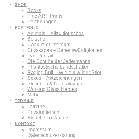
SHOP
Books
Fine ART Prints
Zeichnungen
PORTFOLIO
Animals – Allzu tierisches
Bolschoi
Caelum et Infernum
Cityskapes – Sehenswürdigkeiten
Das Portrait
Die Schuhe der Jedermanns
Phantastische Landschaften
Raging Bull – Wie ein wilder Stier
Sexus – Aktzeichnungen
Stillleben & Naturalismen
Working Class Heroes
Mehr …
TERMINE
Termine
Privatunterricht
Aktuelles u. Archiv
KONTAKT
Impressum
Datenschutzerklärung