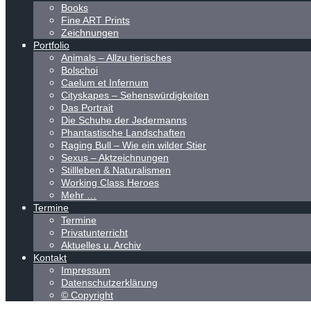
Books
Fine ART Prints
Zeichnungen
Portfolio
Animals – Allzu tierisches
Bolschoi
Caelum et Infernum
Cityskapes – Sehenswürdigkeiten
Das Portrait
Die Schuhe der Jedermanns
Phantastische Landschaften
Raging Bull – Wie ein wilder Stier
Sexus – Aktzeichnungen
Stillleben & Naturalismen
Working Class Heroes
Mehr …
Termine
Termine
Privatunterricht
Aktuelles u. Archiv
Kontakt
Impressum
Datenschutzerklärung
© Copyright