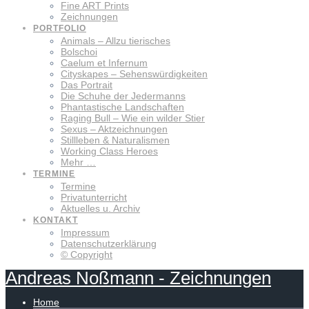
Fine ART Prints
Zeichnungen
PORTFOLIO
Animals – Allzu tierisches
Bolschoi
Caelum et Infernum
Cityskapes – Sehenswürdigkeiten
Das Portrait
Die Schuhe der Jedermanns
Phantastische Landschaften
Raging Bull – Wie ein wilder Stier
Sexus – Aktzeichnungen
Stillleben & Naturalismen
Working Class Heroes
Mehr …
TERMINE
Termine
Privatunterricht
Aktuelles u. Archiv
KONTAKT
Impressum
Datenschutzerklärung
© Copyright
Andreas
Noßmann
-
Zeichnungen
Home