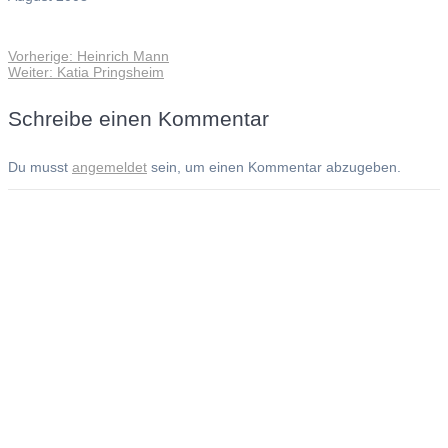
Vorheriger
Vorherige:
Heinrich Mann
Beitragsnavigation
Nächster
Beitrag:
Weiter:
Katia Pringsheim
Beitrag:
Schreibe einen Kommentar
Du musst
angemeldet
sein, um einen Kommentar abzugeben.
Andreas Noßmann - Zeichnungen
Seiteninformationen
Impressum
Datenschutzerklärung
© Copyright
Kontakt
© 2026 Andreas Noßmann - Zeichnungen