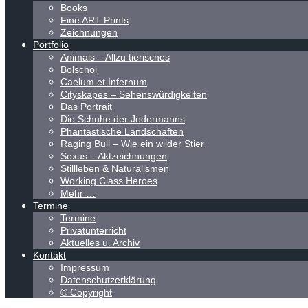
Books
Fine ART Prints
Zeichnungen
Portfolio
Animals – Allzu tierisches
Bolschoi
Caelum et Infernum
Cityskapes – Sehenswürdigkeiten
Das Portrait
Die Schuhe der Jedermanns
Phantastische Landschaften
Raging Bull – Wie ein wilder Stier
Sexus – Aktzeichnungen
Stillleben & Naturalismen
Working Class Heroes
Mehr …
Termine
Termine
Privatunterricht
Aktuelles u. Archiv
Kontakt
Impressum
Datenschutzerklärung
© Copyright