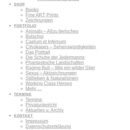
SHOP
Books
Fine ART Prints
Zeichnungen
PORTFOLIO
Animals – Allzu tierisches
Bolschoi
Caelum et Infernum
Cityskapes – Sehenswürdigkeiten
Das Portrait
Die Schuhe der Jedermanns
Phantastische Landschaften
Raging Bull – Wie ein wilder Stier
Sexus – Aktzeichnungen
Stillleben & Naturalismen
Working Class Heroes
Mehr …
TERMINE
Termine
Privatunterricht
Aktuelles u. Archiv
KONTAKT
Impressum
Datenschutzerklärung