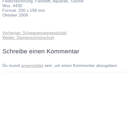
Federzeichnung, Farbstift, Aquarell, Tusche
Wvz. 4430
Format: 330 x 198 mm
Oktober 2008
Vorheriger
Vorherige:
Schwanenseegestöckel
Beitragsnavigation
Nächster
Beitrag:
Weiter:
Damenschnürschuh
Beitrag:
Schreibe einen Kommentar
Du musst
angemeldet
sein, um einen Kommentar abzugeben.
Andreas Noßmann - Zeichnungen
Seiteninformationen
Impressum
Datenschutzerklärung
© Copyright
Kontakt
© 2026 Andreas Noßmann - Zeichnungen