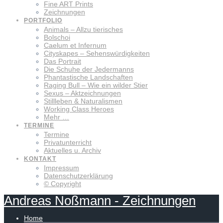
Fine ART Prints
Zeichnungen
PORTFOLIO
Animals – Allzu tierisches
Bolschoi
Caelum et Infernum
Cityskapes – Sehenswürdigkeiten
Das Portrait
Die Schuhe der Jedermanns
Phantastische Landschaften
Raging Bull – Wie ein wilder Stier
Sexus – Aktzeichnungen
Stillleben & Naturalismen
Working Class Heroes
Mehr …
TERMINE
Termine
Privatunterricht
Aktuelles u. Archiv
KONTAKT
Impressum
Datenschutzerklärung
© Copyright
Andreas
Noßmann
-
Zeichnungen
Home