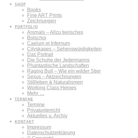
SHOP
Books
Fine ART Prints
Zeichnungen
PORTFOLIO
Animals – Allzu tierisches
Bolschoi
Caelum et Infernum
Cityskapes – Sehenswürdigkeiten
Das Portrait
Die Schuhe der Jedermanns
Phantastische Landschaften
Raging Bull – Wie ein wilder Stier
Sexus – Aktzeichnungen
Stillleben & Naturalismen
Working Class Heroes
Mehr …
TERMINE
Termine
Privatunterricht
Aktuelles u. Archiv
KONTAKT
Impressum
Datenschutzerklärung