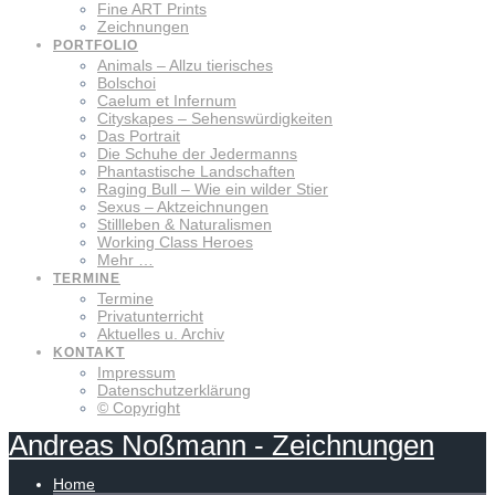
Fine ART Prints
Zeichnungen
PORTFOLIO
Animals – Allzu tierisches
Bolschoi
Caelum et Infernum
Cityskapes – Sehenswürdigkeiten
Das Portrait
Die Schuhe der Jedermanns
Phantastische Landschaften
Raging Bull – Wie ein wilder Stier
Sexus – Aktzeichnungen
Stillleben & Naturalismen
Working Class Heroes
Mehr …
TERMINE
Termine
Privatunterricht
Aktuelles u. Archiv
KONTAKT
Impressum
Datenschutzerklärung
© Copyright
Andreas
Noßmann
-
Zeichnungen
Home