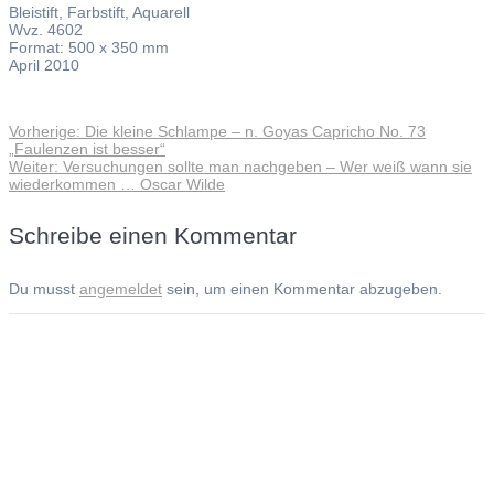
Bleistift, Farbstift, Aquarell
Wvz. 4602
Format: 500 x 350 mm
April 2010
Vorheriger
Vorherige:
Die kleine Schlampe – n. Goyas Capricho No. 73
Beitragsnavigation
Beitrag:
„Faulenzen ist besser“
Nächster
Weiter:
Versuchungen sollte man nachgeben – Wer weiß wann sie
Beitrag:
wiederkommen … Oscar Wilde
Schreibe einen Kommentar
Du musst
angemeldet
sein, um einen Kommentar abzugeben.
Andreas Noßmann - Zeichnungen
Seiteninformationen
Impressum
Datenschutzerklärung
© Copyright
Kontakt