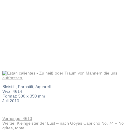
Männern
die uns
auffrassen
Bleistift, Farbstift, Aquarell
Wvz. 4614
Format: 500 x 350 mm
Juli 2010
Vorheriger
Vorherige:
4613
Beitragsnavigation
Nächster
Beitrag:
Weiter:
Kleingeister der Lust – nach Goyas Capricho No. 74 – No
Beitrag:
grites, tonta