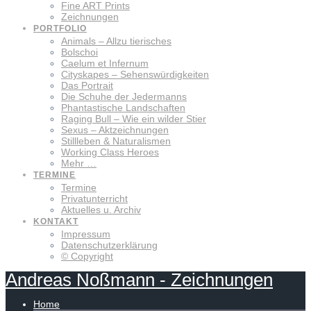
Fine ART Prints
Zeichnungen
PORTFOLIO
Animals – Allzu tierisches
Bolschoi
Caelum et Infernum
Cityskapes – Sehenswürdigkeiten
Das Portrait
Die Schuhe der Jedermanns
Phantastische Landschaften
Raging Bull – Wie ein wilder Stier
Sexus – Aktzeichnungen
Stillleben & Naturalismen
Working Class Heroes
Mehr …
TERMINE
Termine
Privatunterricht
Aktuelles u. Archiv
KONTAKT
Impressum
Datenschutzerklärung
© Copyright
Andreas
Noßmann
-
Zeichnungen
Home