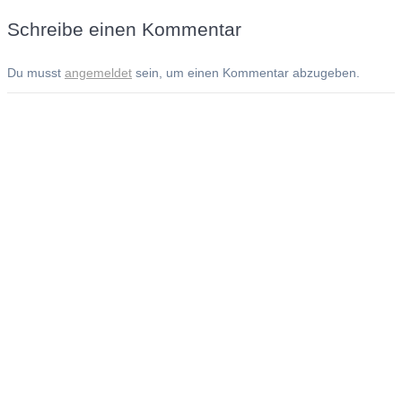
Schreibe einen Kommentar
Du musst
angemeldet
sein, um einen Kommentar abzugeben.
Andreas Noßmann - Zeichnungen
Seiteninformationen
Impressum
Datenschutzerklärung
© Copyright
Kontakt
© 2026 Andreas Noßmann - Zeichnungen
Seminare: