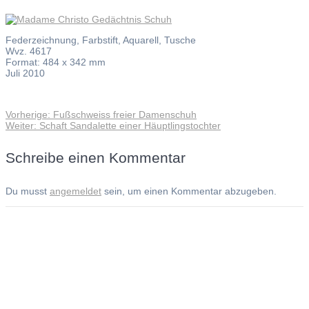
Federzeichnung, Farbstift, Aquarell, Tusche
Wvz. 4617
Format: 484 x 342 mm
Juli 2010
Vorheriger
Vorherige:
Fußschweiss freier Damenschuh
Beitragsnavigation
Nächster
Beitrag:
Weiter:
Schaft Sandalette einer Häuptlingstochter
Beitrag:
Schreibe einen Kommentar
Du musst
angemeldet
sein, um einen Kommentar abzugeben.
Andreas Noßmann - Zeichnungen
Seiteninformationen
Impressum
Datenschutzerklärung
© Copyright