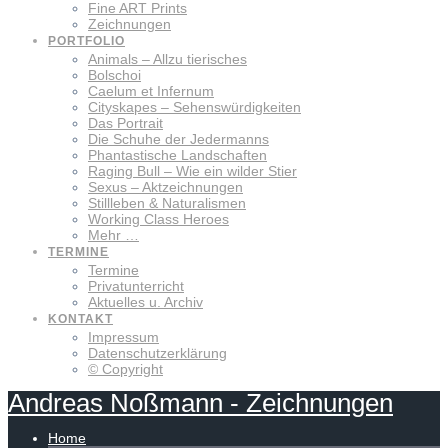
Fine ART Prints
Zeichnungen
PORTFOLIO
Animals – Allzu tierisches
Bolschoi
Caelum et Infernum
Cityskapes – Sehenswürdigkeiten
Das Portrait
Die Schuhe der Jedermanns
Phantastische Landschaften
Raging Bull – Wie ein wilder Stier
Sexus – Aktzeichnungen
Stillleben & Naturalismen
Working Class Heroes
Mehr …
TERMINE
Termine
Privatunterricht
Aktuelles u. Archiv
KONTAKT
Impressum
Datenschutzerklärung
© Copyright
Andreas
Noßmann
-
Zeichnungen
Home