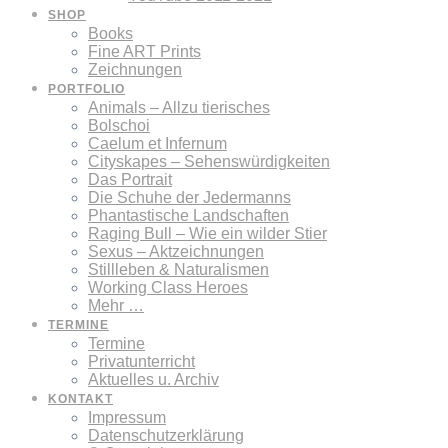
SHOP
Books
Fine ART Prints
Zeichnungen
PORTFOLIO
Animals – Allzu tierisches
Bolschoi
Caelum et Infernum
Cityskapes – Sehenswürdigkeiten
Das Portrait
Die Schuhe der Jedermanns
Phantastische Landschaften
Raging Bull – Wie ein wilder Stier
Sexus – Aktzeichnungen
Stillleben & Naturalismen
Working Class Heroes
Mehr …
TERMINE
Termine
Privatunterricht
Aktuelles u. Archiv
KONTAKT
Impressum
Datenschutzerklärung