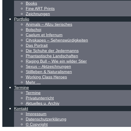
Books
Fine ART Prints
Zeichnungen
Portfolio
Animals – Allzu tierisches
Bolschoi
Caelum et Infernum
Cityskapes – Sehenswürdigkeiten
Das Portrait
Die Schuhe der Jedermanns
Phantastische Landschaften
Raging Bull – Wie ein wilder Stier
Sexus – Aktzeichnungen
Stillleben & Naturalismen
Working Class Heroes
Mehr …
Termine
Termine
Privatunterricht
Aktuelles u. Archiv
Kontakt
Impressum
Datenschutzerklärung
© Copyright