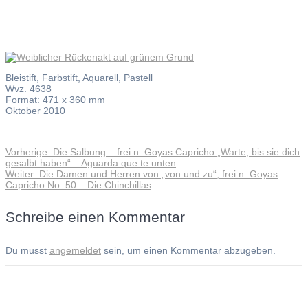
Bleistift, Farbstift, Aquarell, Pastell
Wvz. 4638
Format: 471 x 360 mm
Oktober 2010
Vorheriger
Vorherige:
Die Salbung – frei n. Goyas Capricho „Warte, bis sie dich
Beitragsnavigation
Beitrag:
gesalbt haben“ – Aguarda que te unten
Nächster
Weiter:
Die Damen und Herren von „von und zu“, frei n. Goyas
Beitrag:
Capricho No. 50 – Die Chinchillas
Schreibe einen Kommentar
Du musst
angemeldet
sein, um einen Kommentar abzugeben.
Andreas Noßmann - Zeichnungen