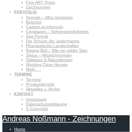
Fine ART Prints
Zeichnungen
PORTFOLIO
Animals – Allzu tierisches
Bolschoi
Caelum et Infernum
Cityskapes – Sehenswürdigkeiten
Das Portrait
Die Schuhe der Jedermanns
Phantastische Landschaften
Raging Bull – Wie ein wilder Stier
Sexus – Aktzeichnungen
Stillleben & Naturalismen
Working Class Heroes
Mehr …
TERMINE
Termine
Privatunterricht
Aktuelles u. Archiv
KONTAKT
Impressum
Datenschutzerklärung
© Copyright
Andreas
Noßmann
-
Zeichnungen
Home