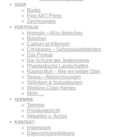
SHOP
Books
Fine ART Prints
Zeichnungen
PORTFOLIO
Animals – Allzu tierisches
Bolschoi
Caelum et Infernum
Cityskapes – Sehenswürdigkeiten
Das Portrait
Die Schuhe der Jedermanns
Phantastische Landschaften
Raging Bull – Wie ein wilder Stier
Sexus – Aktzeichnungen
Stillleben & Naturalismen
Working Class Heroes
Mehr …
TERMINE
Termine
Privatunterricht
Aktuelles u. Archiv
KONTAKT
Impressum
Datenschutzerklärung