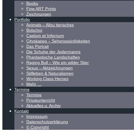
Books
Fine ART Prints
Zeichnungen
Portfolio
Animals – Allzu tierisches
Bolschoi
Caelum et Infernum
Cityskapes – Sehenswürdigkeiten
Das Portrait
Die Schuhe der Jedermanns
Phantastische Landschaften
Raging Bull – Wie ein wilder Stier
Sexus – Aktzeichnungen
Stillleben & Naturalismen
Working Class Heroes
Mehr …
Termine
Termine
Privatunterricht
Aktuelles u. Archiv
Kontakt
Impressum
Datenschutzerklärung
© Copyright