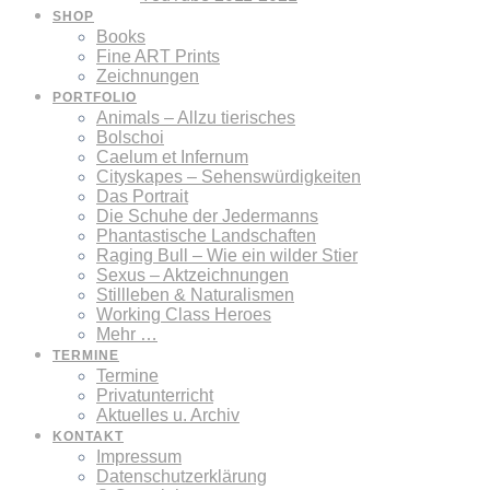
SHOP
Books
Fine ART Prints
Zeichnungen
PORTFOLIO
Animals – Allzu tierisches
Bolschoi
Caelum et Infernum
Cityskapes – Sehenswürdigkeiten
Das Portrait
Die Schuhe der Jedermanns
Phantastische Landschaften
Raging Bull – Wie ein wilder Stier
Sexus – Aktzeichnungen
Stillleben & Naturalismen
Working Class Heroes
Mehr …
TERMINE
Termine
Privatunterricht
Aktuelles u. Archiv
KONTAKT
Impressum
Datenschutzerklärung