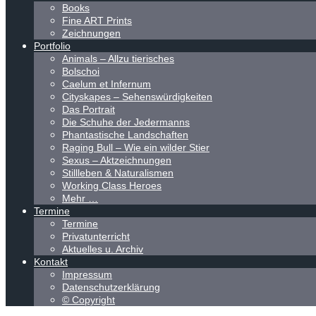
Books
Fine ART Prints
Zeichnungen
Portfolio
Animals – Allzu tierisches
Bolschoi
Caelum et Infernum
Cityskapes – Sehenswürdigkeiten
Das Portrait
Die Schuhe der Jedermanns
Phantastische Landschaften
Raging Bull – Wie ein wilder Stier
Sexus – Aktzeichnungen
Stillleben & Naturalismen
Working Class Heroes
Mehr …
Termine
Termine
Privatunterricht
Aktuelles u. Archiv
Kontakt
Impressum
Datenschutzerklärung
© Copyright