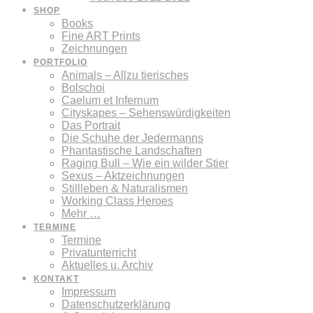
SHOP
Books
Fine ART Prints
Zeichnungen
PORTFOLIO
Animals – Allzu tierisches
Bolschoi
Caelum et Infernum
Cityskapes – Sehenswürdigkeiten
Das Portrait
Die Schuhe der Jedermanns
Phantastische Landschaften
Raging Bull – Wie ein wilder Stier
Sexus – Aktzeichnungen
Stillleben & Naturalismen
Working Class Heroes
Mehr …
TERMINE
Termine
Privatunterricht
Aktuelles u. Archiv
KONTAKT
Impressum
Datenschutzerklärung