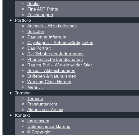
Books
Fine ART Prints
Zeichnungen
Portfolio
Animals – Allzu tierisches
Bolschoi
Caelum et Infernum
Cityskapes – Sehenswürdigkeiten
Das Portrait
Die Schuhe der Jedermanns
Phantastische Landschaften
Raging Bull – Wie ein wilder Stier
Sexus – Aktzeichnungen
Stillleben & Naturalismen
Working Class Heroes
Mehr …
Termine
Termine
Privatunterricht
Aktuelles u. Archiv
Kontakt
Impressum
Datenschutzerklärung
© Copyright