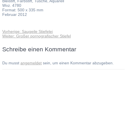
Bleistift, Farbstift, Tusche, Aquarell
Wvz. 4780
Format: 500 x 335 mm
Februar 2012
Vorheriger
Vorherige:
Saugeile Stiefelei
Beitragsnavigation
Nächster
Beitrag:
Weiter:
Großer pornografischer Stiefel
Beitrag:
Schreibe einen Kommentar
Du musst
angemeldet
sein, um einen Kommentar abzugeben.
Andreas Noßmann - Zeichnungen
Seiteninformationen
Impressum
Datenschutzerklärung
© Copyright
Kontakt
© 2026 Andreas Noßmann - Zeichnungen