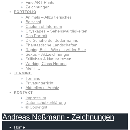
Fine ART Prints
Zeichnungen
PORTFOLIO
Animals – Allzu tierisches
Bolschoi
Caelum et Infernum
Cityskapes – Sehenswürdigkeiten
Das Portrait
Die Schuhe der Jedermanns
Phantastische Landschaften
Raging Bull – Wie ein wilder Stier
Sexus – Aktzeichnungen
Stillleben & Naturalismen
Working Class Heroes
Mehr …
TERMINE
Termine
Privatunterricht
Aktuelles u. Archiv
KONTAKT
Impressum
Datenschutzerklärung
© Copyright
Andreas
Noßmann
-
Zeichnungen
Home