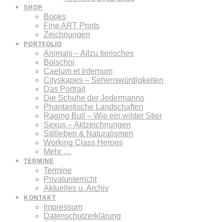
SHOP
Books
Fine ART Prints
Zeichnungen
PORTFOLIO
Animals – Allzu tierisches
Bolschoi
Caelum et Infernum
Cityskapes – Sehenswürdigkeiten
Das Portrait
Die Schuhe der Jedermanns
Phantastische Landschaften
Raging Bull – Wie ein wilder Stier
Sexus – Aktzeichnungen
Stillleben & Naturalismen
Working Class Heroes
Mehr …
TERMINE
Termine
Privatunterricht
Aktuelles u. Archiv
KONTAKT
Impressum
Datenschutzerklärung