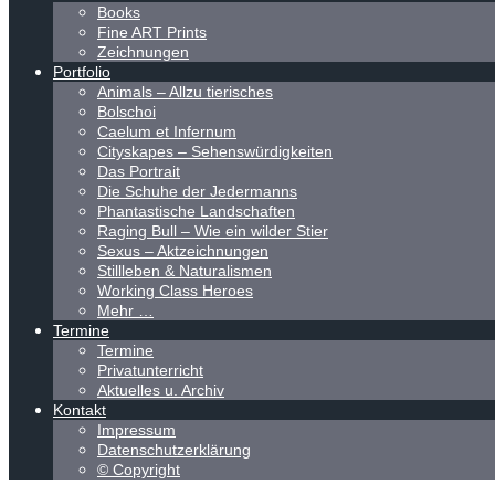
Books
Fine ART Prints
Zeichnungen
Portfolio
Animals – Allzu tierisches
Bolschoi
Caelum et Infernum
Cityskapes – Sehenswürdigkeiten
Das Portrait
Die Schuhe der Jedermanns
Phantastische Landschaften
Raging Bull – Wie ein wilder Stier
Sexus – Aktzeichnungen
Stillleben & Naturalismen
Working Class Heroes
Mehr …
Termine
Termine
Privatunterricht
Aktuelles u. Archiv
Kontakt
Impressum
Datenschutzerklärung
© Copyright