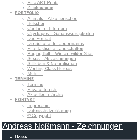
Fine ART Prints
Zeichnungen
PORTFOLIO
Animals – Allzu tierisches
Bolschoi
Caelum et Infernum
Cityskapes – Sehenswürdigkeiten
Das Portrait
Die Schuhe der Jedermanns
Phantastische Landschaften
Raging Bull – Wie ein wilder Stier
Sexus – Aktzeichnungen
Stillleben & Naturalismen
Working Class Heroes
Mehr …
TERMINE
Termine
Privatunterricht
Aktuelles u. Archiv
KONTAKT
Impressum
Datenschutzerklärung
© Copyright
Andreas
Noßmann
-
Zeichnungen
Home