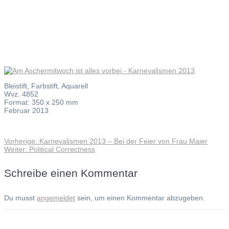
2013
Bleistift, Farbstift, Aquarell
Wvz. 4852
Format: 350 x 250 mm
Februar 2013
Vorheriger
Vorherige:
Karnevalismen 2013 – Bei der Feier von Frau Maier
Beitragsnavigation
Nächster
Beitrag:
Weiter:
Political Correctness
Beitrag:
Schreibe einen Kommentar
Du musst
angemeldet
sein, um einen Kommentar abzugeben.
Andreas Noßmann - Zeichnungen