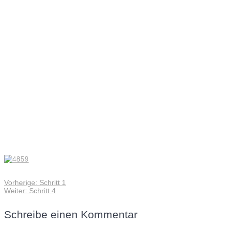
4859
Vorheriger
Vorherige:
Schritt 1
Beitragsnavigation
Nächster
Beitrag:
Weiter:
Schritt 4
Beitrag:
Schreibe einen Kommentar