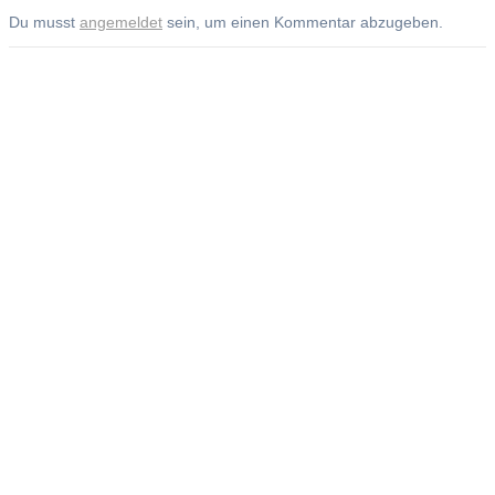
Du musst
angemeldet
sein, um einen Kommentar abzugeben.
Andreas Noßmann - Zeichnungen
Seiteninformationen
Impressum
Datenschutzerklärung
© Copyright
Kontakt
© 2026 Andreas Noßmann - Zeichnungen
Seminare:
Artistravel
Kurse bei Boesner