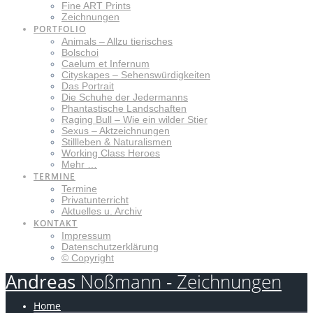
Fine ART Prints
Zeichnungen
PORTFOLIO
Animals – Allzu tierisches
Bolschoi
Caelum et Infernum
Cityskapes – Sehenswürdigkeiten
Das Portrait
Die Schuhe der Jedermanns
Phantastische Landschaften
Raging Bull – Wie ein wilder Stier
Sexus – Aktzeichnungen
Stillleben & Naturalismen
Working Class Heroes
Mehr …
TERMINE
Termine
Privatunterricht
Aktuelles u. Archiv
KONTAKT
Impressum
Datenschutzerklärung
© Copyright
Andreas
Noßmann
-
Zeichnungen
Home