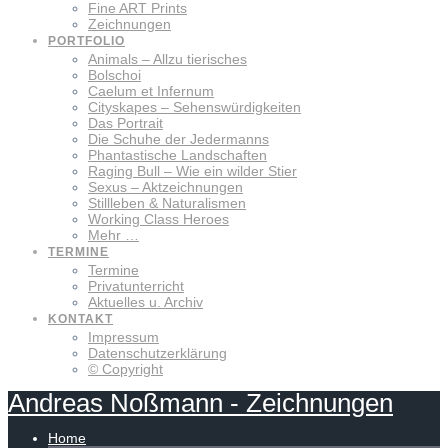
Fine ART Prints
Zeichnungen
PORTFOLIO
Animals – Allzu tierisches
Bolschoi
Caelum et Infernum
Cityskapes – Sehenswürdigkeiten
Das Portrait
Die Schuhe der Jedermanns
Phantastische Landschaften
Raging Bull – Wie ein wilder Stier
Sexus – Aktzeichnungen
Stillleben & Naturalismen
Working Class Heroes
Mehr …
TERMINE
Termine
Privatunterricht
Aktuelles u. Archiv
KONTAKT
Impressum
Datenschutzerklärung
© Copyright
Andreas
Noßmann
-
Zeichnungen
Home