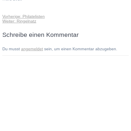
Vorheriger
Vorherige:
Philatelisten
Beitragsnavigation
Nächster
Beitrag:
Weiter:
Ringelnatz
Beitrag:
Schreibe einen Kommentar
Du musst
angemeldet
sein, um einen Kommentar abzugeben.
Andreas Noßmann - Zeichnungen
Seiteninformationen
Impressum
Datenschutzerklärung
© Copyright
Kontakt
© 2026 Andreas Noßmann - Zeichnungen