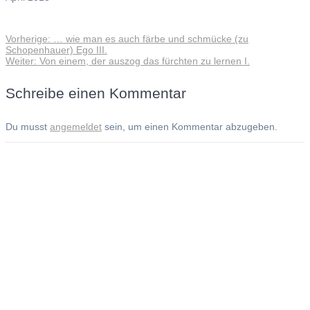
Vorheriger
Vorherige:
… wie man es auch färbe und schmücke (zu
Beitragsnavigation
Beitrag:
Schopenhauer) Ego III.
Nächster
Weiter:
Von einem, der auszog das fürchten zu lernen I.
Beitrag:
Schreibe einen Kommentar
Du musst
angemeldet
sein, um einen Kommentar abzugeben.
Andreas Noßmann - Zeichnungen
Seiteninformationen
Impressum
Datenschutzerklärung
© Copyright
Kontakt
© 2026 Andreas Noßmann - Zeichnungen