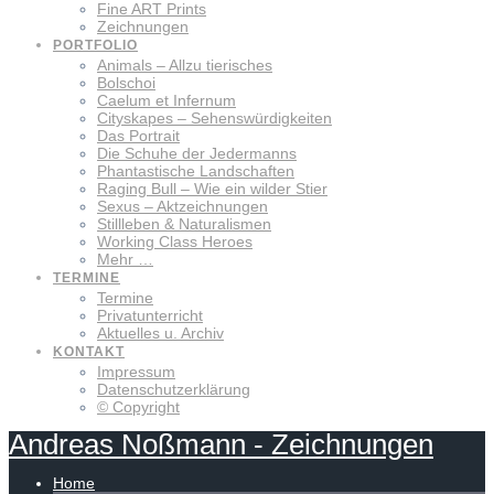
Fine ART Prints
Zeichnungen
PORTFOLIO
Animals – Allzu tierisches
Bolschoi
Caelum et Infernum
Cityskapes – Sehenswürdigkeiten
Das Portrait
Die Schuhe der Jedermanns
Phantastische Landschaften
Raging Bull – Wie ein wilder Stier
Sexus – Aktzeichnungen
Stillleben & Naturalismen
Working Class Heroes
Mehr …
TERMINE
Termine
Privatunterricht
Aktuelles u. Archiv
KONTAKT
Impressum
Datenschutzerklärung
© Copyright
Andreas
Noßmann
-
Zeichnungen
Home