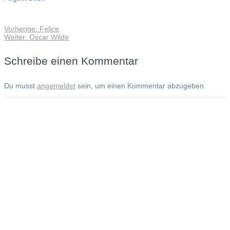
Vorheriger
Vorherige:
Felice
Beitragsnavigation
Nächster
Beitrag:
Weiter:
Oscar Wilde
Beitrag:
Schreibe einen Kommentar
Du musst
angemeldet
sein, um einen Kommentar abzugeben.
Andreas Noßmann - Zeichnungen
Seiteninformationen
Impressum
Datenschutzerklärung
© Copyright
Kontakt
© 2026 Andreas Noßmann - Zeichnungen