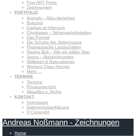
Fine ART Prints
Zeichnungen
PORTFOLIO
Animals – Allzu tierisches
Bolschoi
Caelum et Infernum
Cityskapes – Sehenswürdigkeiten
Das Portrait
Die Schuhe der Jedermanns
Phantastische Landschaften
Raging Bull – Wie ein wilder Stier
Sexus – Aktzeichnungen
Stillleben & Naturalismen
Working Class Heroes
Mehr …
TERMINE
Termine
Privatunterricht
Aktuelles u. Archiv
KONTAKT
Impressum
Datenschutzerklärung
© Copyright
Andreas
Noßmann
-
Zeichnungen
Home