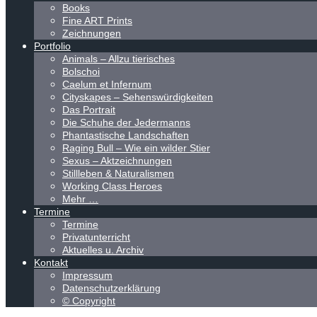
Books
Fine ART Prints
Zeichnungen
Portfolio
Animals – Allzu tierisches
Bolschoi
Caelum et Infernum
Cityskapes – Sehenswürdigkeiten
Das Portrait
Die Schuhe der Jedermanns
Phantastische Landschaften
Raging Bull – Wie ein wilder Stier
Sexus – Aktzeichnungen
Stillleben & Naturalismen
Working Class Heroes
Mehr …
Termine
Termine
Privatunterricht
Aktuelles u. Archiv
Kontakt
Impressum
Datenschutzerklärung
© Copyright