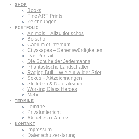
SHOP
Books
Fine ART Prints
Zeichnungen
PORTFOLIO
Animals – Allzu tierisches
Bolschoi
Caelum et Infernum
Cityskapes – Sehenswürdigkeiten
Das Portrait
Die Schuhe der Jedermanns
Phantastische Landschaften
Raging Bull – Wie ein wilder Stier
Sexus – Aktzeichnungen
Stillleben & Naturalismen
Working Class Heroes
Mehr …
TERMINE
Termine
Privatunterricht
Aktuelles u. Archiv
KONTAKT
Impressum
Datenschutzerklärung