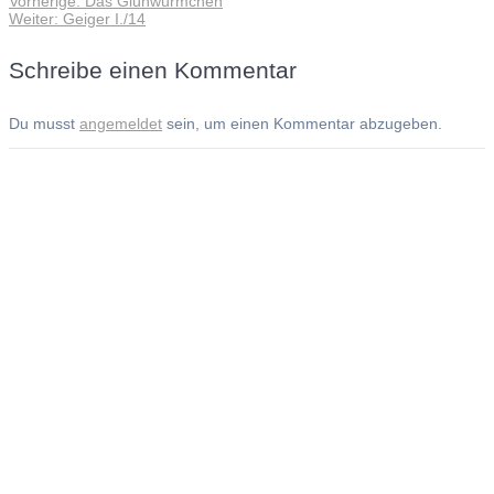
Vorherige:
Das Glühwürmchen
Beitragsnavigation
Nächster
Beitrag:
Weiter:
Geiger I./14
Beitrag:
Schreibe einen Kommentar
Du musst
angemeldet
sein, um einen Kommentar abzugeben.
Andreas Noßmann - Zeichnungen
Seiteninformationen
Impressum
Datenschutzerklärung
© Copyright
Kontakt
© 2026 Andreas Noßmann - Zeichnungen