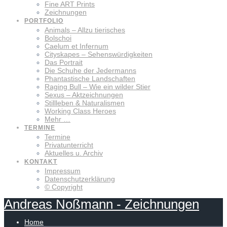
Fine ART Prints
Zeichnungen
PORTFOLIO
Animals – Allzu tierisches
Bolschoi
Caelum et Infernum
Cityskapes – Sehenswürdigkeiten
Das Portrait
Die Schuhe der Jedermanns
Phantastische Landschaften
Raging Bull – Wie ein wilder Stier
Sexus – Aktzeichnungen
Stillleben & Naturalismen
Working Class Heroes
Mehr …
TERMINE
Termine
Privatunterricht
Aktuelles u. Archiv
KONTAKT
Impressum
Datenschutzerklärung
© Copyright
Andreas
Noßmann
-
Zeichnungen
Home