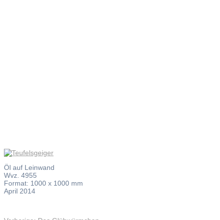
Teufelsgei
Öl auf Leinwand
Wvz. 4955
Format: 1000 x 1000 mm
April 2014
Vorheriger