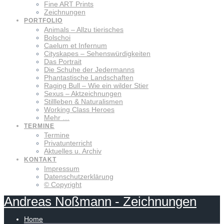
Fine ART Prints
Zeichnungen
PORTFOLIO
Animals – Allzu tierisches
Bolschoi
Caelum et Infernum
Cityskapes – Sehenswürdigkeiten
Das Portrait
Die Schuhe der Jedermanns
Phantastische Landschaften
Raging Bull – Wie ein wilder Stier
Sexus – Aktzeichnungen
Stillleben & Naturalismen
Working Class Heroes
Mehr …
TERMINE
Termine
Privatunterricht
Aktuelles u. Archiv
KONTAKT
Impressum
Datenschutzerklärung
© Copyright
Andreas
Noßmann
-
Zeichnungen
Home