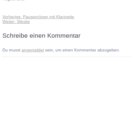
Vorheriger
Vorherige:
Pausenclown mit Klarinette
Beitragsnavigation
Nächster
Beitrag:
Weiter:
Westie
Beitrag:
Schreibe einen Kommentar
Du musst
angemeldet
sein, um einen Kommentar abzugeben.
Andreas Noßmann - Zeichnungen
Seiteninformationen
Impressum
Datenschutzerklärung
© Copyright
Kontakt
© 2026 Andreas Noßmann - Zeichnungen