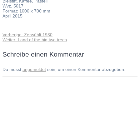
Bleistift, Kaffee, Pastell
Wvz. 5017
Format: 1000 x 700 mm
April 2015
Vorheriger
Vorherige:
Zerwühlt 1930
Beitragsnavigation
Nächster
Beitrag:
Weiter:
Land of the big two trees
Beitrag:
Schreibe einen Kommentar
Du musst
angemeldet
sein, um einen Kommentar abzugeben.
Andreas Noßmann - Zeichnungen
Seiteninformationen
Impressum
Datenschutzerklärung
© Copyright
Kontakt
© 2026 Andreas Noßmann - Zeichnungen