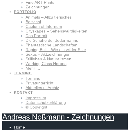
Fine ART Prints
Zeichnungen
PORTFOLIO
Animals – Allzu tierisches
Bolschoi
Caelum et Infernum
Cityskapes – Sehenswürdigkeiten
Das Portrait
Die Schuhe der Jedermanns
Phantastische Landschaften
Raging Bull – Wie ein wilder Stier
Sexus – Aktzeichnungen
Stillleben & Naturalismen
Working Class Heroes
Mehr …
TERMINE
Termine
Privatunterricht
Aktuelles u. Archiv
KONTAKT
Impressum
Datenschutzerklärung
© Copyright
Andreas
Noßmann
-
Zeichnungen
Home