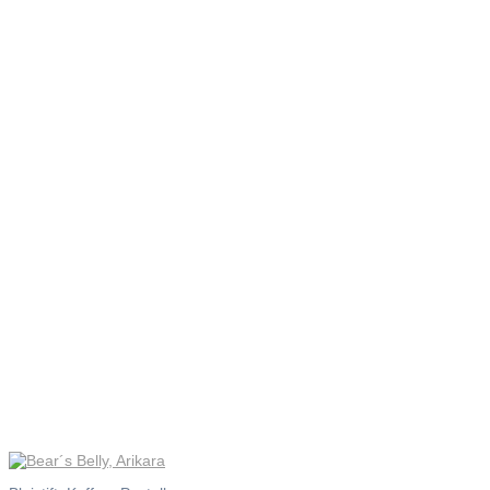
Bear´s
Belly,
Arikara