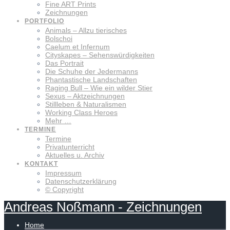
Fine ART Prints
Zeichnungen
PORTFOLIO
Animals – Allzu tierisches
Bolschoi
Caelum et Infernum
Cityskapes – Sehenswürdigkeiten
Das Portrait
Die Schuhe der Jedermanns
Phantastische Landschaften
Raging Bull – Wie ein wilder Stier
Sexus – Aktzeichnungen
Stillleben & Naturalismen
Working Class Heroes
Mehr …
TERMINE
Termine
Privatunterricht
Aktuelles u. Archiv
KONTAKT
Impressum
Datenschutzerklärung
© Copyright
Andreas
Noßmann
-
Zeichnungen
Home