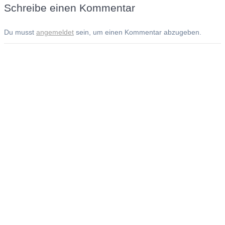
Schreibe einen Kommentar
Du musst
angemeldet
sein, um einen Kommentar abzugeben.
Andreas Noßmann - Zeichnungen
Seiteninformationen
Impressum
Datenschutzerklärung
© Copyright
Kontakt
© 2026 Andreas Noßmann - Zeichnungen
Seminare: