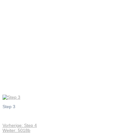
Step 3
Step 3
Vorheriger
Vorherige:
Step 4
Beitragsnavigation
Nächster
Beitrag:
Weiter:
5018b
Beitrag: