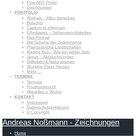
Fine ART Prints
Zeichnungen
PORTFOLIO
Animals – Allzu tierisches
Bolschoi
Caelum et Infernum
Cityskapes – Sehenswürdigkeiten
Das Portrait
Die Schuhe der Jedermanns
Phantastische Landschaften
Raging Bull – Wie ein wilder Stier
Sexus – Aktzeichnungen
Stillleben & Naturalismen
Working Class Heroes
Mehr …
TERMINE
Termine
Privatunterricht
Aktuelles u. Archiv
KONTAKT
Impressum
Datenschutzerklärung
© Copyright
Andreas
Noßmann
-
Zeichnungen
Home