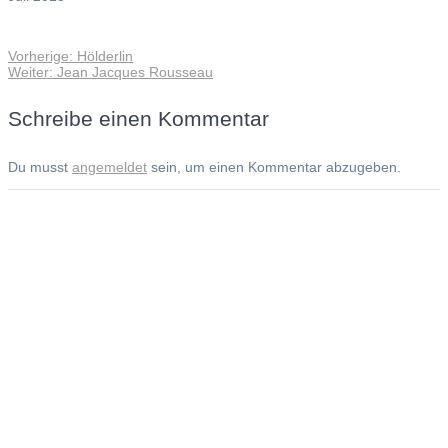
Vorheriger
Vorherige:
Hölderlin
Beitragsnavigation
Nächster
Beitrag:
Weiter:
Jean Jacques Rousseau
Beitrag:
Schreibe einen Kommentar
Du musst
angemeldet
sein, um einen Kommentar abzugeben.
Andreas Noßmann - Zeichnungen
Seiteninformationen
Impressum
Datenschutzerklärung
© Copyright
Kontakt
© 2026 Andreas Noßmann - Zeichnungen