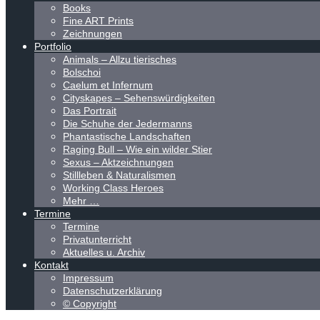
Books
Fine ART Prints
Zeichnungen
Portfolio
Animals – Allzu tierisches
Bolschoi
Caelum et Infernum
Cityskapes – Sehenswürdigkeiten
Das Portrait
Die Schuhe der Jedermanns
Phantastische Landschaften
Raging Bull – Wie ein wilder Stier
Sexus – Aktzeichnungen
Stillleben & Naturalismen
Working Class Heroes
Mehr …
Termine
Termine
Privatunterricht
Aktuelles u. Archiv
Kontakt
Impressum
Datenschutzerklärung
© Copyright