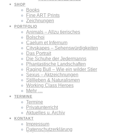
SHOP
Books
Fine ART Prints
Zeichnungen
PORTFOLIO
Animals – Allzu tierisches
Bolschoi
Caelum et Infernum
Cityskapes – Sehenswürdigkeiten
Das Portrait
Die Schuhe der Jedermanns
Phantastische Landschaften
Raging Bull – Wie ein wilder Stier
Sexus – Aktzeichnungen
Stillleben & Naturalismen
Working Class Heroes
Mehr …
TERMINE
Termine
Privatunterricht
Aktuelles u. Archiv
KONTAKT
Impressum
Datenschutzerklärung