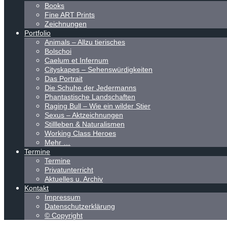
Books
Fine ART Prints
Zeichnungen
Portfolio
Animals – Allzu tierisches
Bolschoi
Caelum et Infernum
Cityskapes – Sehenswürdigkeiten
Das Portrait
Die Schuhe der Jedermanns
Phantastische Landschaften
Raging Bull – Wie ein wilder Stier
Sexus – Aktzeichnungen
Stillleben & Naturalismen
Working Class Heroes
Mehr …
Termine
Termine
Privatunterricht
Aktuelles u. Archiv
Kontakt
Impressum
Datenschutzerklärung
© Copyright