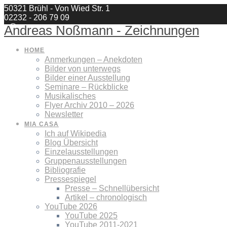
Zum
50321 Brühl - Von Wied Str. 1
Inhalt
02232 - 206 79 09
springen
a@nossmann.com
Andreas
Noßmann
-
Zeichnungen
HOME
Anmerkungen – Anekdoten
Bilder von unterwegs
Bilder einer Ausstellung
Seminare – Rückblicke
Musikalisches
Flyer Archiv 2010 – 2026
Newsletter
MIA CASA
Ich auf Wikipedia
Blog Übersicht
Einzelausstellungen
Gruppenausstellungen
Bibliografie
Pressespiegel
Presse – Schnellübersicht
Artikel – chronologisch
YouTube 2026
YouTube 2025
YouTube 2011-2021